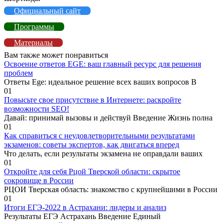
Официальный сайт
Программы
Материалы
Вам также может понравиться
Освоение ответов EGE: ваш главный ресурс для решения
проблем
Ответы Ege: идеальное решение всех ваших вопросов В
0
1
Повысьте свое присутствие в Интернете: раскройте
возможности SEO!
Давай: принимай вызовы и действуй Введение Жизнь полна
0
1
Как справиться с неудовлетворительными результатами
экзаменов: советы экспертов, как двигаться вперед
Что делать, если результаты экзамена не оправдали ваших
0
1
Откройте для себя Рцой Тверской области: скрытое
сокровище в России
РЦОИ Тверская область: знакомство с крупнейшими в России
0
1
Итоги ЕГЭ-2022 в Астрахани: лидеры и анализ
Результаты ЕГЭ Астрахань Введение Единый