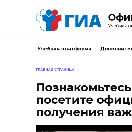
Перейти
к
Офиц
содержанию
Учебная п
Учебная платформа
Дополните
ГЛАВНАЯ СТРАНИЦА
Познакомьтесь
посетите офиц
получения ва