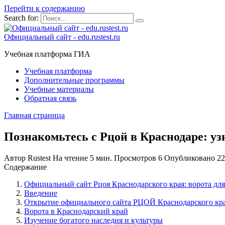
Перейти к содержанию
Search for:
Официальный сайт - edu.rustest.ru
Учебная платформа ГИА
Учебная платформа
Дополнительные программы
Учебные материалы
Обратная связь
Главная страница
Познакомьтесь с Рцой в Краснодаре: у
Автор
Rustest
На чтение
5 мин.
Просмотров
6
Опубликовано
22
Содержание
Официальный сайт Рцоя Краснодарского края: ворота дл
Введение
Открытие официального сайта РЦОЙ Краснодарского кр
Ворота в Краснодарский край
Изучение богатого наследия и культуры