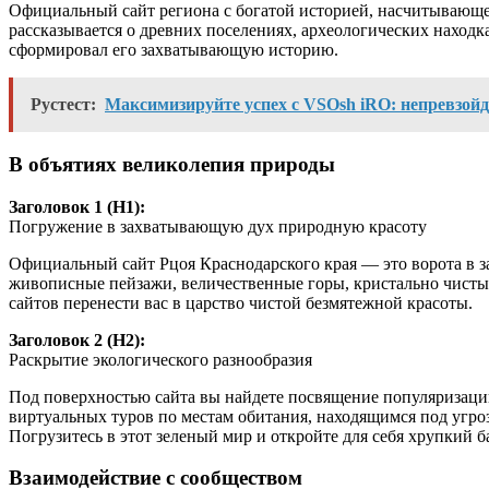
Официальный сайт региона с богатой историей, насчитывающей
рассказывается о древних поселениях, археологических находк
сформировал его захватывающую историю.
Рустест:
Максимизируйте успех с VSOsh iRO: непревзой
В объятиях великолепия природы
Заголовок 1 (H1):
Погружение в захватывающую дух природную красоту
Официальный сайт Рцоя Краснодарского края — это ворота в 
живописные пейзажи, величественные горы, кристально чистые
сайтов перенести вас в царство чистой безмятежной красоты.
Заголовок 2 (H2):
Раскрытие экологического разнообразия
Под поверхностью сайта вы найдете посвящение популяризаци
виртуальных туров по местам обитания, находящимся под угр
Погрузитесь в этот зеленый мир и откройте для себя хрупкий 
Взаимодействие с сообществом