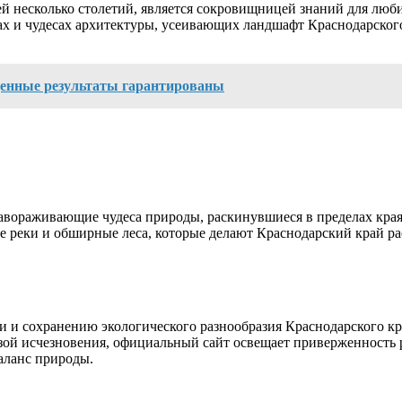
 несколько столетий, является сокровищницей знаний для любит
ах и чудесах архитектуры, усеивающих ландшафт Краснодарского
денные результаты гарантированы
завораживающие чудеса природы, раскинувшиеся в пределах кра
 реки и обширные леса, которые делают Краснодарский край ра
и и сохранению экологического разнообразия Краснодарского к
озой исчезновения, официальный сайт освещает приверженность
баланс природы.