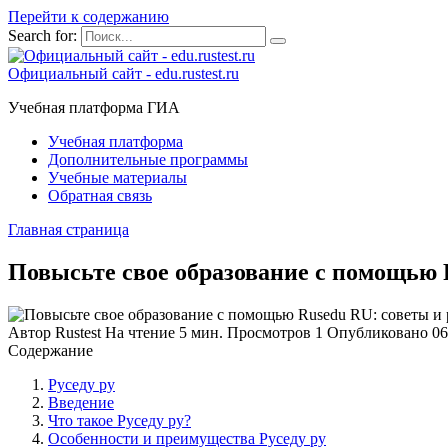
Перейти к содержанию
Search for:
Официальный сайт - edu.rustest.ru
Учебная платформа ГИА
Учебная платформа
Дополнительные программы
Учебные материалы
Обратная связь
Главная страница
Повысьте свое образование с помощью 
Автор
Rustest
На чтение
5 мин.
Просмотров
1
Опубликовано
06
Содержание
Руседу ру
Введение
Что такое Руседу ру?
Особенности и преимущества Руседу ру