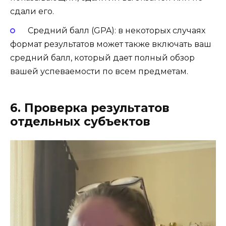
сдали его.
Средний балл (GPA): в некоторых случаях
формат результатов может также включать ваш
средний балл, который дает полный обзор
вашей успеваемости по всем предметам.
6. Проверка результатов
отдельных субъектов