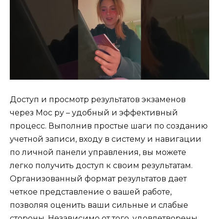
Доступ и просмотр результатов экзаменов
через Мос ру – удобный и эффективный
процесс. Выполнив простые шаги по созданию
учетной записи, входу в систему и навигации
по личной панели управления, вы можете
легко получить доступ к своим результатам.
Организованный формат результатов дает
четкое представление о вашей работе,
позволяя оценить ваши сильные и слабые
стороны. Независимо от того, удовлетворены