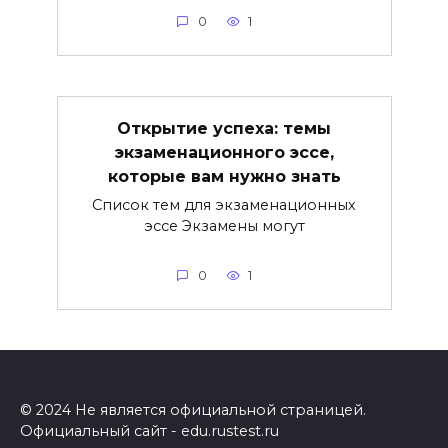
0
1
Открытие успеха: темы
экзаменационного эссе,
которые вам нужно знать
Список тем для экзаменационных
эссе Экзамены могут
0
1
© 2024 Не является официальной страницей.
Официальный сайт - edu.rustest.ru