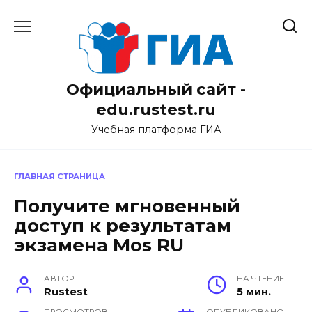
Перейти
к
содержанию
Официальный сайт -
edu.rustest.ru
Учебная платформа ГИА
ГЛАВНАЯ СТРАНИЦА
Получите мгновенный
доступ к результатам
экзамена Mos RU
АВТОР
НА ЧТЕНИЕ
Rustest
5 мин.
ПРОСМОТРОВ
ОПУБЛИКОВАНО