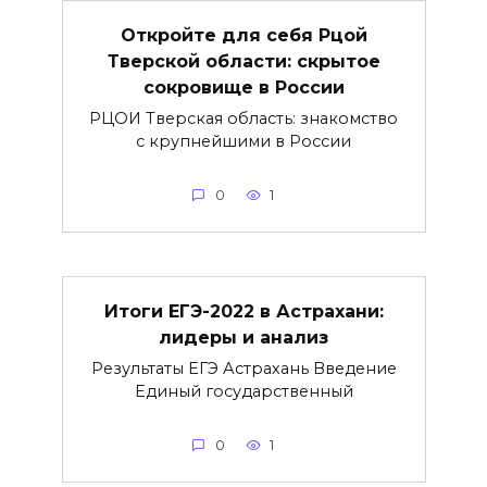
Откройте для себя Рцой
Тверской области: скрытое
сокровище в России
РЦОИ Тверская область: знакомство
с крупнейшими в России
0
1
Итоги ЕГЭ-2022 в Астрахани:
лидеры и анализ
Результаты ЕГЭ Астрахань Введение
Единый государственный
0
1