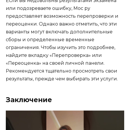
Если вы недовольны результатами экзамена
или подозреваете ошибку, Мос ру
предоставляет возможность перепроверки и
переоценки. Однако важно отметить, что эти
варианты могут включать дополнительные
сборы и определенные временные
ограничения. Чтобы изучить это подробнее,
найдите вкладку «Перепроверка» или
«Переоценка» на своей личной панели.
Рекомендуется тщательно просмотреть свои
результаты, прежде чем выбирать эти услуги.
Заключение