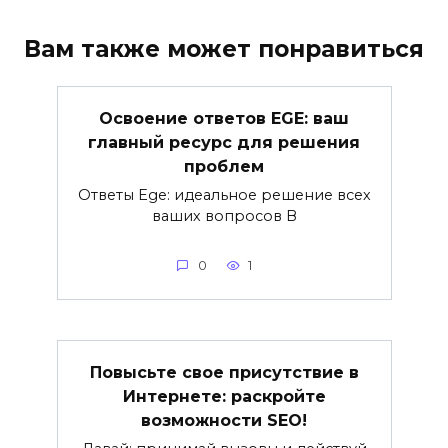
Вам также может понравиться
Освоение ответов EGE: ваш
главный ресурс для решения
проблем
Ответы Ege: идеальное решение всех
ваших вопросов В
0
1
Повысьте свое присутствие в
Интернете: раскройте
возможности SEO!