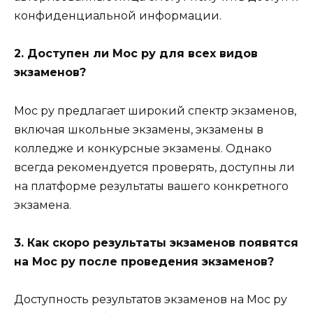
конфиденциальной информации.
2. Доступен ли Мос ру для всех видов
экзаменов?
Мос ру предлагает широкий спектр экзаменов,
включая школьные экзамены, экзамены в
колледже и конкурсные экзамены. Однако
всегда рекомендуется проверять, доступны ли
на платформе результаты вашего конкретного
экзамена.
3. Как скоро результаты экзаменов появятся
на Мос ру после проведения экзаменов?
Доступность результатов экзаменов на Мос ру