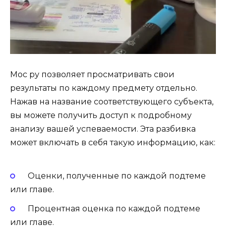
Мос ру позволяет просматривать свои
результаты по каждому предмету отдельно.
Нажав на название соответствующего субъекта,
вы можете получить доступ к подробному
анализу вашей успеваемости. Эта разбивка
может включать в себя такую ​​информацию, как:
Оценки, полученные по каждой подтеме
или главе.
Процентная оценка по каждой подтеме
или главе.