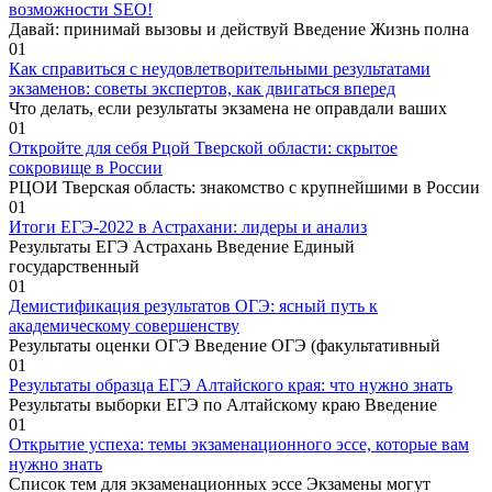
возможности SEO!
Давай: принимай вызовы и действуй Введение Жизнь полна
0
1
Как справиться с неудовлетворительными результатами
экзаменов: советы экспертов, как двигаться вперед
Что делать, если результаты экзамена не оправдали ваших
0
1
Откройте для себя Рцой Тверской области: скрытое
сокровище в России
РЦОИ Тверская область: знакомство с крупнейшими в России
0
1
Итоги ЕГЭ-2022 в Астрахани: лидеры и анализ
Результаты ЕГЭ Астрахань Введение Единый
государственный
0
1
Демистификация результатов ОГЭ: ясный путь к
академическому совершенству
Результаты оценки ОГЭ Введение ОГЭ (факультативный
0
1
Результаты образца ЕГЭ Алтайского края: что нужно знать
Результаты выборки ЕГЭ по Алтайскому краю Введение
0
1
Открытие успеха: темы экзаменационного эссе, которые вам
нужно знать
Список тем для экзаменационных эссе Экзамены могут