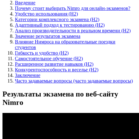
Введение
Почему стоит выбирать Nimro для онлайн-экзаменов?
Удобство использования (H2)
Категории комплексного экзамена (H2)
Адаптивный подход к тестированию (H2)
Анализ производительности в реальном времени (H2)
Значение результатов экзамена
Влияние Нимроса на образовательные поездки
студентов
Гибкость и удобство (H2)
Самостоятельное обучение (H2)
Расширенное развитие навыков (H2)
Конкурентоспособность и веселье (H2)
Заключение
Часто задаваемые вопросы (часто задаваемые вопросы)
Результаты экзамена по веб-сайту
Nimro