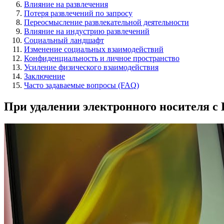
Влияние на развлечения
Потеря развлечений по запросу
Переосмысление развлекательной деятельности
Влияние на индустрию развлечений
Социальный ландшафт
Изменение социальных взаимодействий
Конфиденциальность и личное пространство
Усиление физического взаимодействия
Заключение
Часто задаваемые вопросы (FAQ)
При удалении электронного носителя с