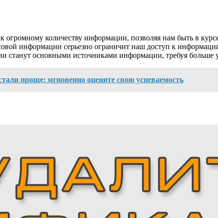
 огромному количеству информации, позволяя нам быть в курсе
совой информации серьезно ограничит наш доступ к информации,
и станут основными источниками информации, требуя больше у
 стали проще: мгновенно оцените свою успеваемость