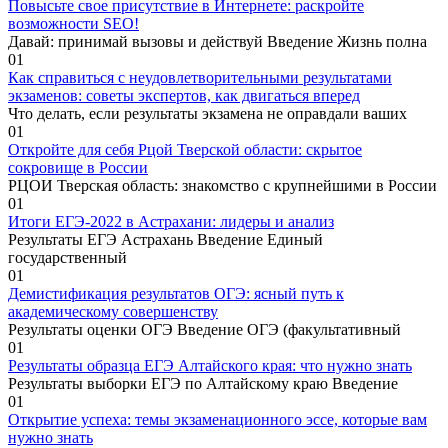
Повысьте свое присутствие в Интернете: раскройте
возможности SEO!
Давай: принимай вызовы и действуй Введение Жизнь полна
0
1
Как справиться с неудовлетворительными результатами
экзаменов: советы экспертов, как двигаться вперед
Что делать, если результаты экзамена не оправдали ваших
0
1
Откройте для себя Рцой Тверской области: скрытое
сокровище в России
РЦОИ Тверская область: знакомство с крупнейшими в России
0
1
Итоги ЕГЭ-2022 в Астрахани: лидеры и анализ
Результаты ЕГЭ Астрахань Введение Единый
государственный
0
1
Демистификация результатов ОГЭ: ясный путь к
академическому совершенству
Результаты оценки ОГЭ Введение ОГЭ (факультативный
0
1
Результаты образца ЕГЭ Алтайского края: что нужно знать
Результаты выборки ЕГЭ по Алтайскому краю Введение
0
1
Открытие успеха: темы экзаменационного эссе, которые вам
нужно знать