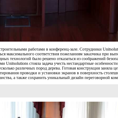
троительными работами в конференц-зале. Сотрудники Unitsolut
ться максимального соответствия пожеланиям заказчика при вы
одных технологий было решено отказаться из соображений безо
и Unitsolutions стояла задача учесть нестандартные особенност
колько различных пород дерева. Готовая конструкция заняла цен
нтирования проводки и установки экранов в поверхность столеш
анства, а также сохранить уникальный дизайн переговорной ком