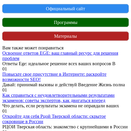
Официальный сайт
Программы
Материалы
Вам также может понравиться
Освоение ответов EGE: ваш главный ресурс для решения
проблем
Ответы Ege: идеальное решение всех ваших вопросов В
0
1
Повысьте свое присутствие в Интернете: раскройте
возможности SEO!
Давай: принимай вызовы и действуй Введение Жизнь полна
0
1
Как справиться с неудовлетворительными результатами
экзаменов: советы экспертов, как двигаться вперед
Что делать, если результаты экзамена не оправдали ваших
0
1
Откройте для себя Рцой Тверской области: скрытое
сокровище в России
РЦОИ Тверская область: знакомство с крупнейшими в России