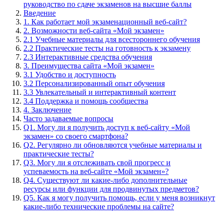
руководство по сдаче экзаменов на высшие баллы
Введение
1. Как работает мой экзаменационный веб-сайт?
2. Возможности веб-сайта «Мой экзамен»
2.1 Учебные материалы для всестороннего обучения
2.2 Практические тесты на готовность к экзамену
2.3 Интерактивные средства обучения
3. Преимущества сайта «Мой экзамен»
3.1 Удобство и доступность
3.2 Персонализированный опыт обучения
3.3 Увлекательный и интерактивный контент
3.4 Поддержка и помощь сообщества
4. Заключение
Часто задаваемые вопросы
Q1. Могу ли я получить доступ к веб-сайту «Мой
экзамен» со своего смартфона?
Q2. Регулярно ли обновляются учебные материалы и
практические тесты?
Q3. Могу ли я отслеживать свой прогресс и
успеваемость на веб-сайте «Мой экзамен»?
Q4. Существуют ли какие-либо дополнительные
ресурсы или функции для продвинутых предметов?
Q5. Как я могу получить помощь, если у меня возникнут
какие-либо технические проблемы на сайте?