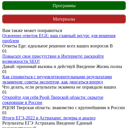
Программы
Материалы
Вам также может понравиться
Освоение ответов EGE: ваш главный ресурс для решения
проблем
Ответы Ege: идеальное решение всех ваших вопросов В
0
1
Повысьте свое присутствие в Интернете: раскройте
возможности SEO!
Давай: принимай вызовы и действуй Введение Жизнь полна
0
1
Как справиться с неудовлетворительными результатами
экзаменов: советы экспертов, как двигаться вперед
Что делать, если результаты экзамена не оправдали ваших
0
1
Откройте для себя Рцой Тверской области: скрытое
сокровище в России
РЦОИ Тверская область: знакомство с крупнейшими в России
0
1
Итоги ЕГЭ-2022 в Астрахани: лидеры и анализ
Результаты ЕГЭ Астрахань Введение Единый