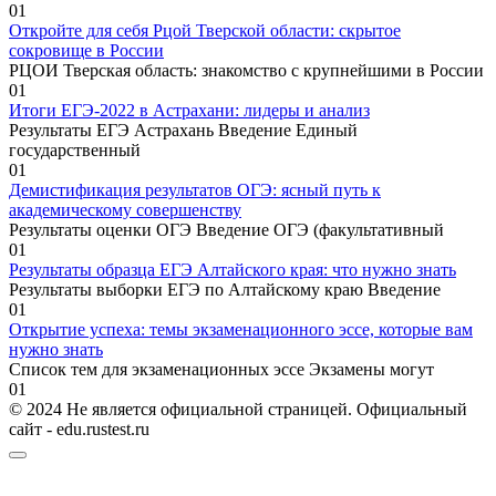
0
1
Откройте для себя Рцой Тверской области: скрытое
сокровище в России
РЦОИ Тверская область: знакомство с крупнейшими в России
0
1
Итоги ЕГЭ-2022 в Астрахани: лидеры и анализ
Результаты ЕГЭ Астрахань Введение Единый
государственный
0
1
Демистификация результатов ОГЭ: ясный путь к
академическому совершенству
Результаты оценки ОГЭ Введение ОГЭ (факультативный
0
1
Результаты образца ЕГЭ Алтайского края: что нужно знать
Результаты выборки ЕГЭ по Алтайскому краю Введение
0
1
Открытие успеха: темы экзаменационного эссе, которые вам
нужно знать
Список тем для экзаменационных эссе Экзамены могут
0
1
© 2024 Не является официальной страницей. Официальный
сайт - edu.rustest.ru