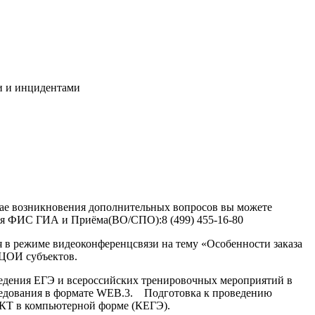
и и инцидентами
чае возникновения дополнительных вопросов вы можете
ния ФИС ГИА и Приёма(ВО/СПО):8 (499) 455-16-80
я в режиме видеоконференцсвязи на тему «Особенности заказа
РЦОИ субъектов.
едения ЕГЭ и всероссийских тренировочных мероприятий в
еседования в формате WEB.3. Подготовка к проведению
 ИКТ в компьютерной форме (КЕГЭ).