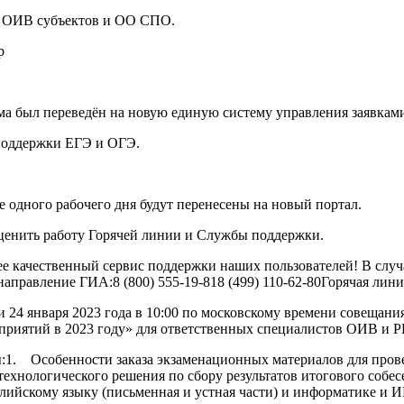
в ОИВ субъектов и ОО СПО.
р
а был переведён на новую единую систему управления заявкам
 поддержки ЕГЭ и ОГЭ.
ие одного рабочего дня будут перенесены на новый портал.
ценить работу Горячей линии и Cлужбы поддержки.
лее качественный сервис поддержки наших пользователей! В слу
аправление ГИА:8 (800) 555-19-818 (499) 110-62-80Горячая ли
24 января 2023 года в 10:00 по московскому времени совещани
приятий в 2023 году» для ответственных специалистов ОИВ и 
1. Особенности заказа экзаменационных материалов для пров
 технологического решения по сбору результатов итогового соб
глийскому языку (письменная и устная части) и информатике и