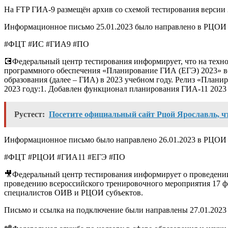
На FTP ГИА-9 размещён архив со схемой тестирования версии 2
Информационное письмо 25.01.2023 было направлено в РЦОИ 
#ФЦТ #ИС #ГИА9 #ПО
💽Федеральный центр тестирования информирует, что на техн
программного обеспечения «Планирование ГИА (ЕГЭ) 2023» вер
образования (далее – ГИА) в 2023 учебном году. Релиз «Пла
2023 году:1. Добавлен функционал планирования ГИА-11 2023 
Рустест:
Посетите официальный сайт Рцой Ярославль, ч
Информационное письмо было направлено 26.01.2023 в РЦОИ 
#ФЦТ #РЦОИ #ГИА11 #ЕГЭ #ПО
🎥Федеральный центр тестирования информирует о проведении 
проведению всероссийского тренировочного мероприятия 17 фе
специалистов ОИВ и РЦОИ субъектов.
Письмо и ссылка на подключение были направлены 27.01.202