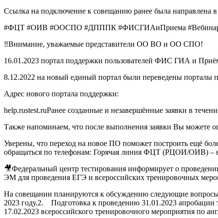
Ссылка на подключение к совещанию ранее была направлена 
#ФЦТ #ОИВ #ООСПО #ДПППК #ФИСГИАиПриема #Вебина
‼️Внимание, уважаемые представители ОО ВО и ОО СПО!
16.01.2023 портал поддержки пользователей ФИС ГИА и Приём
8.12.2022 на новый единый портал были переведены порталы
Адрес нового портала поддержки:
help.rustest.ruРанее созданные и незавершённые заявки в течен
Также напоминаем, что после выполнения заявки Вы можете о
Уверены, что переход на новое ПО поможет построить ещё бо
обращаться по телефонам: Горячая линия ФЦТ (РЦОИ/ОИВ) – н
🎥Федеральный центр тестирования информирует о проведении 
ЭМ для проведения ЕГЭ и всероссийских тренировочных меро
На совещании планируются к обсуждению следующие вопросы:
2023 году.2. Подготовка к проведению 31.01.2023 апробации
17.02.2023 всероссийского тренировочного мероприятия по ан