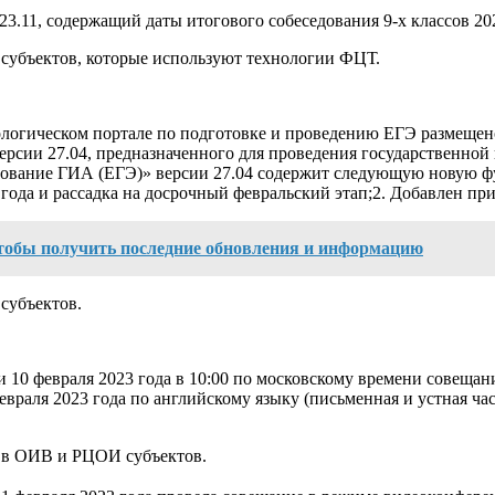
3.11, содержащий даты итогового собеседования 9-х классов 202
субъектов, которые используют технологии ФЦТ.
ологическом портале по подготовке и проведению ЕГЭ размеще
сии 27.04, предназначенного для проведения государственной 
нирование ГИА (ЕГЭ)» версии 27.04 содержит следующую новую 
года и рассадка на досрочный февральский этап;2. Добавлен п
тобы получить последние обновления и информацию
субъектов.
10 февраля 2023 года в 10:00 по московскому времени совещан
враля 2023 года по английскому языку (письменная и устная ч
3 в ОИВ и РЦОИ субъектов.