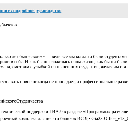
аписи: подробное руководство
убъектов.
колько лет был «своим» — ведь все мы когда-то были студентами
рили в себя. И как бы не сложилась наша жизнь, как бы ни были 
мена, смотрим с улыбкой на нынешних студентов, желая им ста
и узнавать новое никогда не пропадает, а профессиональное раз
сийскогоСтуденчества
 технической поддержки ГИА-9 в разделе «Программы» размещен
настроечный комплект для печати бланков ИС-9;• Gia23-Office_v13