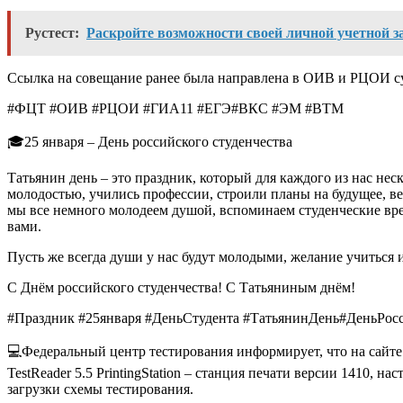
Рустест:
Раскройте возможности своей личной учетной з
Ссылка на совещание ранее была направлена в ОИВ и РЦОИ с
#ФЦТ #ОИВ #РЦОИ #ГИА11 #ЕГЭ#ВКС #ЭМ #ВТМ
🎓25 января – День российского студенчества
Татьянин день – это праздник, который для каждого из нас нес
молодостью, учились профессии, строили планы на будущее, ве
мы все немного молодеем душой, вспоминаем студенческие вре
вами.
Пусть же всегда души у нас будут молодыми, желание учиться 
С Днём российского студенчества! С Татьяниным днём!
#Праздник #25января #ДеньСтудента #ТатьянинДень#ДеньРос
💻Федеральный центр тестирования информирует, что на сайте
TestReader 5.5 PrintingStation – станция печати версии 1410, 
загрузки схемы тестирования.