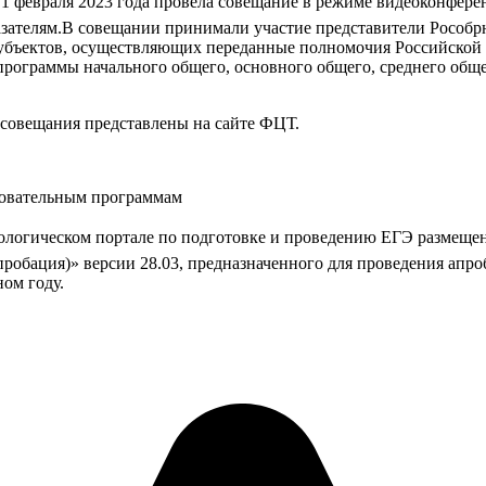
и 1 февраля 2023 года провела совещание в режиме видеоконфе
азателям.В совещании принимали участие представители Рособр
субъектов, осуществляющих переданные полномочия Российской 
рограммы начального общего, основного общего, среднего обще
 совещания представлены на сайте ФЦТ.
зовательным программам
нологическом портале по подготовке и проведению ЕГЭ размеще
обация)» версии 28.03, предназначенного для проведения апро
ном году.