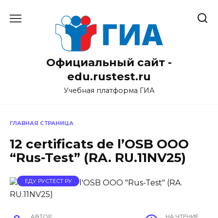
Перейти
к
содержанию
Официальный сайт -
edu.rustest.ru
Учебная платформа ГИА
ГЛАВНАЯ СТРАНИЦА
12 certificats de l’OSB OOO
“Rus-Test” (RA. RU.11NV25)
ЕДУ РУСТЕСТ РУ
АВТОР
НА ЧТЕНИЕ